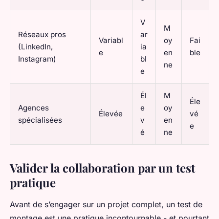
V
M
Réseaux pros
ar
Variabl
oy
Fai
(LinkedIn,
ia
e
en
ble
Instagram)
bl
ne
e
Él
M
Éle
Agences
e
oy
Élevée
vé
spécialisées
v
en
e
é
ne
Valider la collaboration par un test
pratique
Avant de s’engager sur un projet complet, un test de
montage est une pratique incontournable - et pourtant