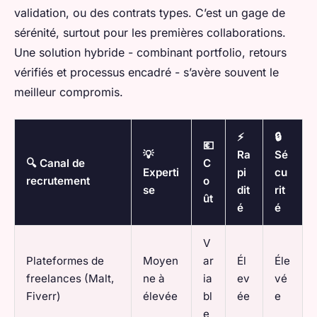
validation, ou des contrats types. C’est un gage de
sérénité, surtout pour les premières collaborations.
Une solution hybride - combinant portfolio, retours
vérifiés et processus encadré - s’avère souvent le
meilleur compromis.
⚡
🔒
💶
💡
Ra
Sé
🔍 Canal de
C
Experti
pi
cu
recrutement
o
se
dit
rit
ût
é
é
V
Plateformes de
Moyen
ar
Él
Éle
freelances (Malt,
ne à
ia
ev
vé
Fiverr)
élevée
bl
ée
e
e