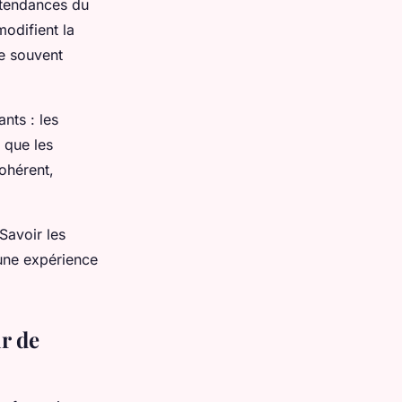
s tendances du
odifient la
ie souvent
nts : les
i que les
ohérent,
Savoir les
 une expérience
ir de