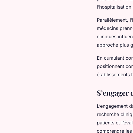
l’hospitalisatio
Parallèlement, l
médecins prenne
cliniques influe
approche plus gl
En cumulant com
positionnent co
établissements h
S’engager 
L’engagement da
recherche clini
patients et l’év
comprendre les