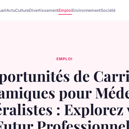
ueil
Actu
Culture
Divertissement
Emploi
Environnement
Société
EMPLOI
ortunités de Carr
amiques pour Méde
ralistes : Explorez 
Futur Professionnel