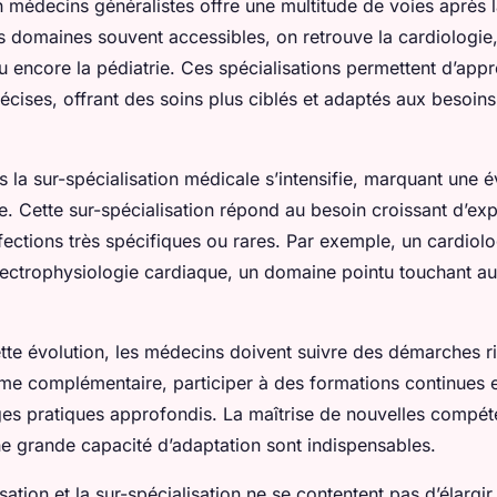
n médecins généralistes offre une multitude de voies après 
les domaines souvent accessibles, on retrouve la cardiologie,
 encore la pédiatrie. Ces spécialisations permettent d’app
cises, offrant des soins plus ciblés et adaptés aux besoi
 la sur-spécialisation médicale s’intensifie, marquant une é
e. Cette sur-spécialisation répond au besoin croissant d’ex
ffections très spécifiques ou rares. Par exemple, un cardiol
électrophysiologie cardiaque, un domaine pointu touchant a
tte évolution, les médecins doivent suivre des démarches r
ôme complémentaire, participer à des formations continues 
ages pratiques approfondis. La maîtrise de nouvelles compé
ne grande capacité d’adaptation sont indispensables.
isation et la sur-spécialisation ne se contentent pas d’élargir