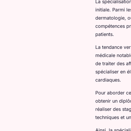
La spécialisatio
initiale. Parmi 
dermatologie, ou
compétences pré
patients.
La tendance vers
médicale notabl
de traiter des a
spécialiser en 
cardiaques.
Pour aborder ce
obtenir un dipl
réaliser des st
techniques et u
Ainsi, la spécial