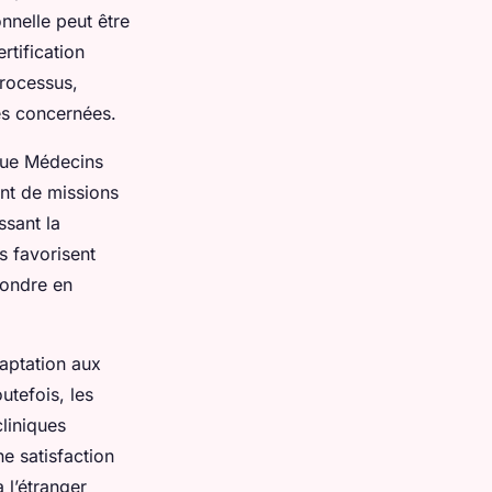
nnelle peut être
rtification
processus,
es concernées.
 que Médecins
ent de missions
ssant la
s favorisent
épondre en
daptation aux
outefois, les
liniques
e satisfaction
 l’étranger