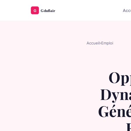
Acc
Accueil
›
Emploi
Opp
Dyn
Géné