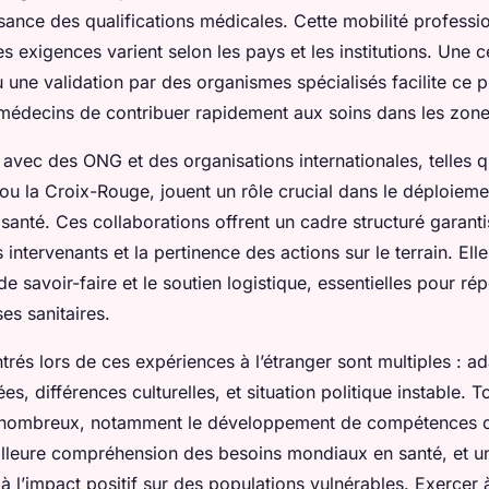
sance des qualifications médicales. Cette mobilité professio
s exigences varient selon les pays et les institutions. Une ce
u une validation par des organismes spécialisés facilite ce 
médecins de contribuer rapidement aux soins dans les zon
s avec des ONG et des organisations internationales, telles
ou la Croix-Rouge, jouent un rôle crucial dans le déploiem
santé. Ces collaborations offrent un cadre structuré garanti
ntervenants et la pertinence des actions sur le terrain. Elle
de savoir-faire et le soutien logistique, essentielles pour r
es sanitaires.
trés lors de ces expériences à l’étranger sont multiples : a
es, différences culturelles, et situation politique instable. T
 nombreux, notamment le développement de compétences c
illeure compréhension des besoins mondiaux en santé, et un
 à l’impact positif sur des populations vulnérables. Exercer à