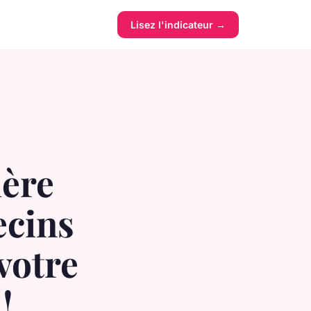
Lisez l'indicateur →
ière
cins
votre
!