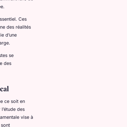
ée.
ssentiel. Ces
ne des réalités
cie d’une
arge.
stes se
e des
cal
e ce soit en
 l’étude des
damentale vise à
 sont