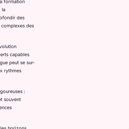
la formation
 la
rofondir des
ns complexes des
volution
perts capables
ogue peut se sur-
ux rythmes
igoureuses :
et souvent
tences
 les horizons