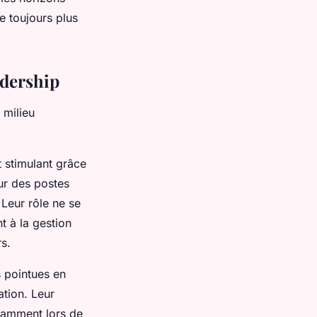
e toujours plus
adership
 milieu
t stimulant grâce
ur des postes
 Leur rôle ne se
t à la gestion
rs.
 pointues en
tion. Leur
otamment lors de